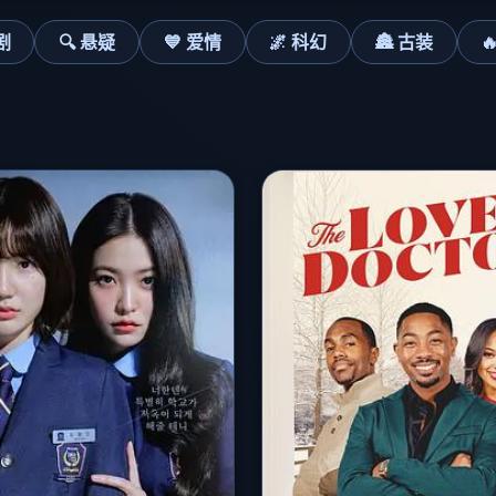
剧
🔍 悬疑
💙 爱情
🌌 科幻
🏯 古装
