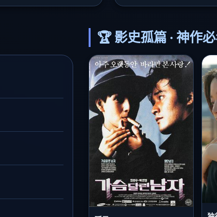
🏆 影史孤篇 · 神作
独