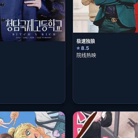
极速独狼
⭐ 8.5
院线热映