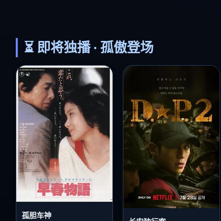
⏳ 即将独播 · 孤傲登场
孤胆车神