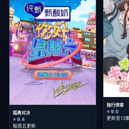
独行侠客
⭐ 9.0
孤勇对决
更新至13
⭐ 9.4
每周五更新