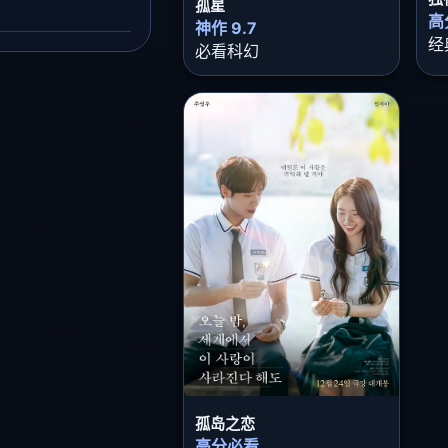
孤星
高
神作 9.7
经
必看科幻
孤岛之恋
高分必看