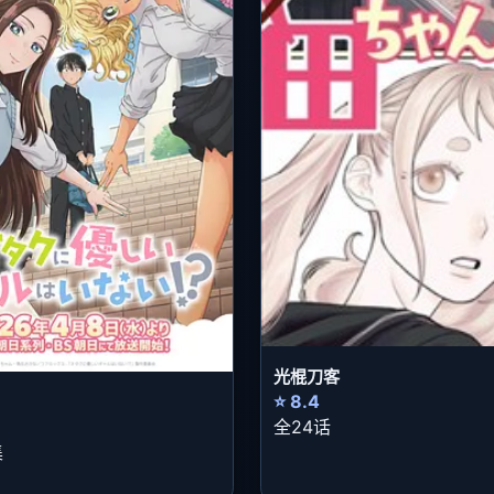
光棍刀客
⭐ 8.4
全24话
集