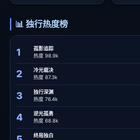
📊 独行热度榜
孤影追踪
1
热度 98.9k
冷光裁决
2
热度 87.3k
独行深渊
3
热度 76.4k
逆光孤勇
4
热度 68.8k
终局独白
5