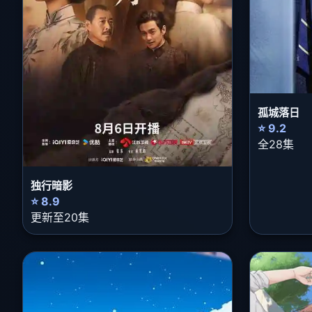
孤城落日
⭐ 9.2
全28集
独行暗影
⭐ 8.9
更新至20集