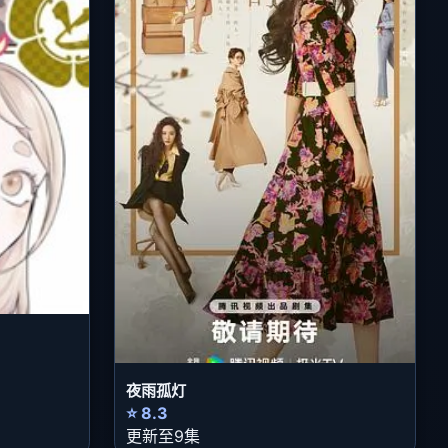
夜雨孤灯
⭐ 8.3
更新至9集