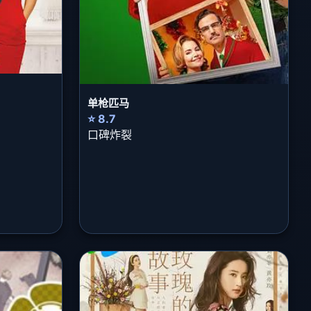
单枪匹马
⭐ 8.7
口碑炸裂