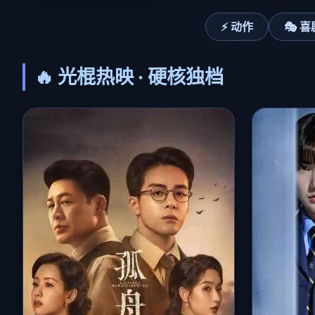
⚡ 动作
🎭 喜
🔥 光棍热映 · 硬核独档