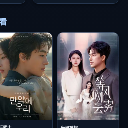
必看
行武士
光棍神探